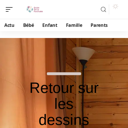
Actu
Bébé
Enfant
Famille
Parents
Retour sur
les
dessins