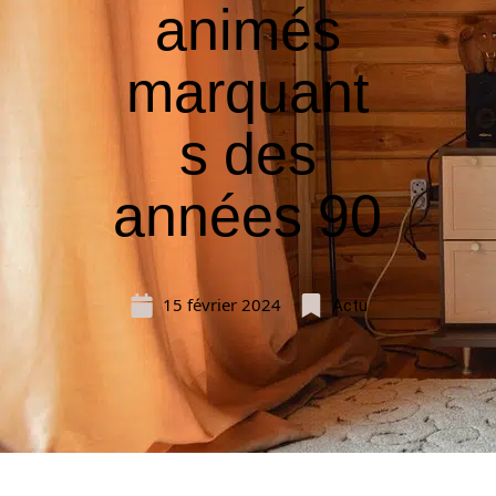
animés
marquant
s des
années 90
15 février 2024
Actu