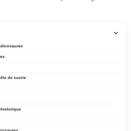
s dinosaures
ues
ête de survie
historique
inosaures