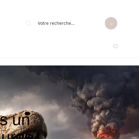
s un
aures