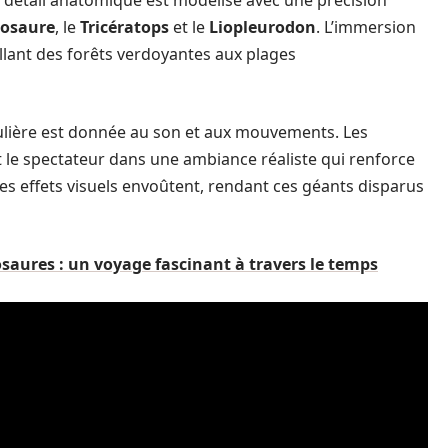
 détail anatomique est modélisé avec une précision
osaure
, le
Tricératops
et le
Liopleurodon
. L’immersion
allant des forêts verdoyantes aux plages
culière est donnée au son et aux mouvements. Les
 le spectateur dans une ambiance réaliste qui renforce
s effets visuels envoûtent, rendant ces géants disparus
saures : un voyage fascinant à travers le temps