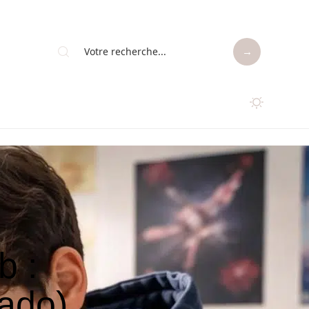
b :
(ado)