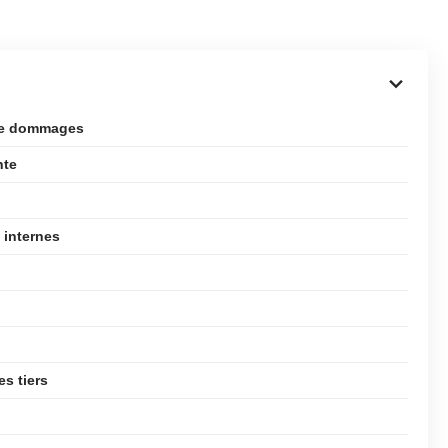
 de dommages
nte
 internes
es tiers