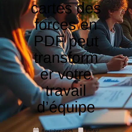
cartes des
forces en
PDF peut
transform
er votre
travail
d’équipe
8 octobre 2025
Enfant