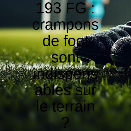
193 FG :
crampons
de foot
sont
indispens
ables sur
le terrain
?