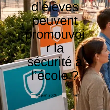
d’élèves
peuvent
promouvoi
r la
sécurité à
l’école ?
2 juin 2026
Enfant