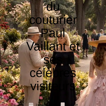
du
couturier
Paul
Vaillant et
ses
célèbres
visiteurs
2 mars 2026
Enfant