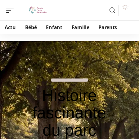
Actu
Bébé
Enfant
Famille
Parents
Histoire
fascinante
du parc