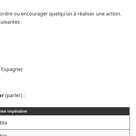
n ordre ou encourager quelqu’un à réaliser une action.
uivantes :
n Espagne)
ar
(parler) :
me impérative
bla