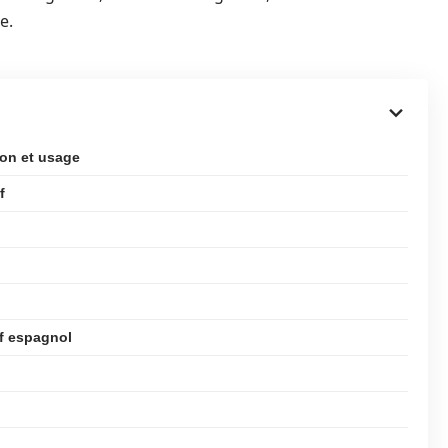
e.
ion et usage
f
if espagnol