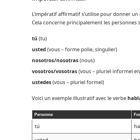
L’impératif affirmatif s’utilise pour donner u
Cela concerne principalement les personnes s
tú
(tu)
usted
(vous – forme polie, singulier)
nosotros/nosotras
(nous)
vosotros/vosotras
(vous – pluriel informel e
ustedes
(vous – pluriel formel)
Voici un exemple illustratif avec le verbe
habl
Personne
For
tú
ha