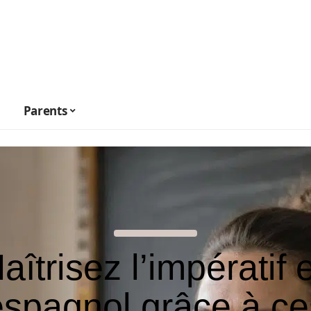
Parents
aîtrisez l’impératif 
espagnol grâce à ce