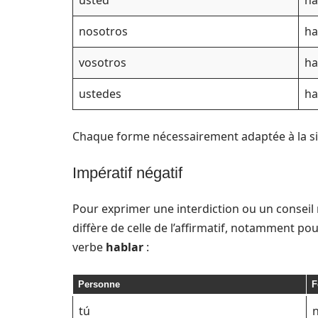
usted
ha
nosotros
ha
vosotros
ha
ustedes
ha
Chaque forme nécessairement adaptée à la si
Impératif négatif
Pour exprimer une interdiction ou un conseil n
diffère de celle de l’affirmatif, notamment p
verbe
hablar
:
Personne
F
tú