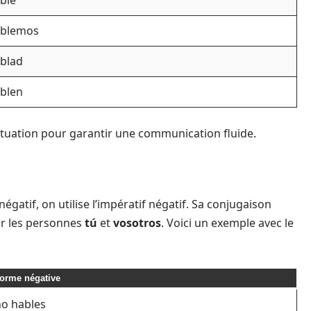
ble
blemos
blad
blen
tuation pour garantir une communication fluide.
égatif, on utilise l’impératif négatif. Sa conjugaison
our les personnes
tú
et
vosotros
. Voici un exemple avec le
orme négative
no hables