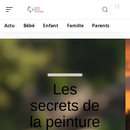
Actu
Bébé
Enfant
Famille
Parents
Les
secrets de
la peinture