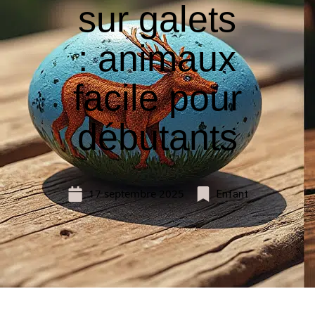
sur galets
: animaux
facile pour
débutants
17 septembre 2025
Enfant