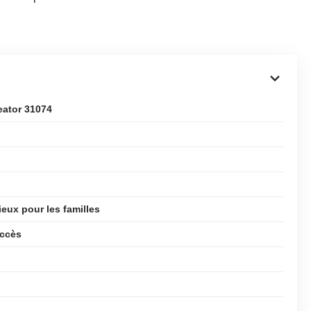
eator 31074
eux pour les familles
uccès