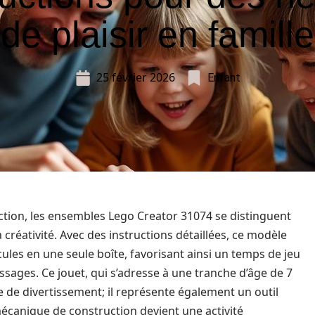
de plaisir en famille
25 février 2026
Enfant
tion, les ensembles Lego Creator 31074 se distinguent
la créativité. Avec des instructions détaillées, ce modèle
icules en une seule boîte, favorisant ainsi un temps de jeu
issages. Ce jouet, qui s’adresse à une tranche d’âge de 7
e de divertissement; il représente également un outil
mécanique de construction devient une activité