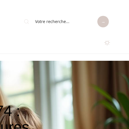
4 :
eures