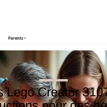
Parents
s Lego Creator 3107
ructions pour des h