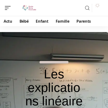
Actu
Bébé
Enfant
Famille
Parents
Les
explicatio
ns linéaire