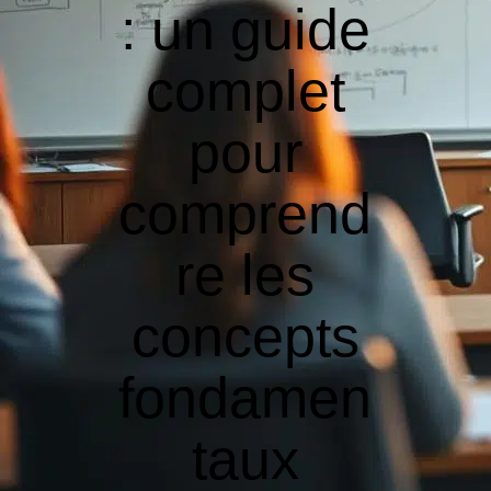
: un guide
complet
pour
comprend
re les
concepts
fondamen
taux