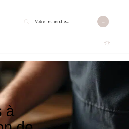
s à
ion de