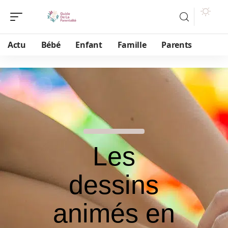
Actu
Bébé
Enfant
Famille
Parents
Les
dessins
animés en