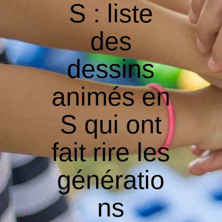
S : liste
des
dessins
animés en
S qui ont
fait rire les
génératio
ns