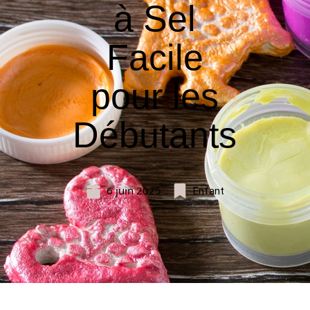
à Sel
Facile
pour les
Débutants
6 juin 2025
Enfant