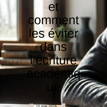
et
comment
les éviter
dans
l’écriture
académiq
ue
20 mai 2026
Enfant