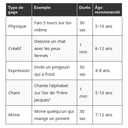
Type de
Exemple
Durée
Âge
gage
recommandé
Fais 5 tours sur toi-
30
Physique
5-10 ans
même
sec
Dessine un chat
1
Créatif
avec les yeux
6-12 ans
min
fermés
Imite un pingouin
30
Expression
4-8 ans
qui a froid
sec
Chante l’alphabet
1
Chant
sur l’air de “Frère
5-10 ans
min
Jacques”
Mime quelqu’un qui
30
Mime
7-12 ans
mange un piment
sec