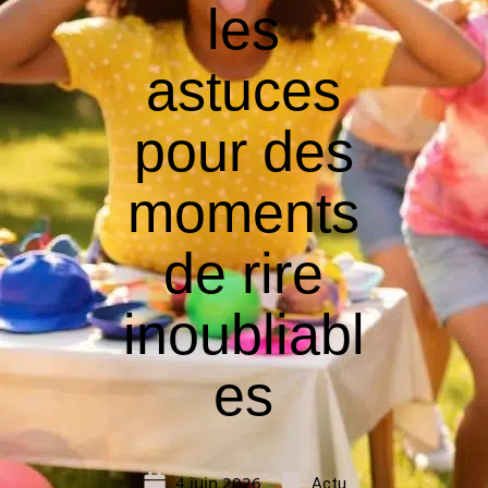
les
astuces
pour des
moments
de rire
inoubliabl
es
4 juin 2026
Actu