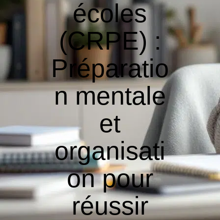
écoles
(CRPE) :
Préparatio
n mentale
et
organisati
on pour
réussir