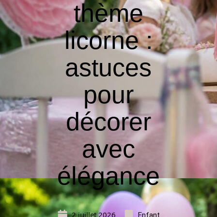
thème
licorne :
astuces
pour
décorer
avec
élégance
2 juillet 2026
Enfant