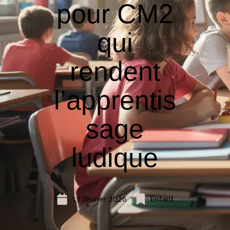
pour CM2
qui
rendent
l’apprentis
sage
ludique
11 février 2026
Enfant