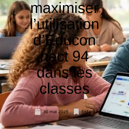
maximiser
l’utilisation
d’Educon
nect 94
dans les
classes
30 mai 2026
Enfant