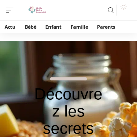
Actu
Bébé
Enfant
Famille
Parents
Découvre
z les
secrets