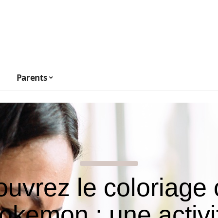
Parents
uvrez le coloriage 
okemon : une activi