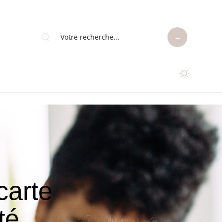
carte
té