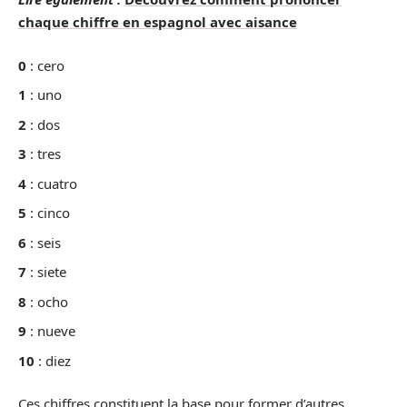
chaque chiffre en espagnol avec aisance
0
: cero
1
: uno
2
: dos
3
: tres
4
: cuatro
5
: cinco
6
: seis
7
: siete
8
: ocho
9
: nueve
10
: diez
Ces chiffres constituent la base pour former d’autres