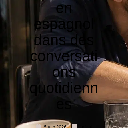
en
espagnol
dans des
conversati
ons
quotidienn
es
5 juin 2026
Enfant