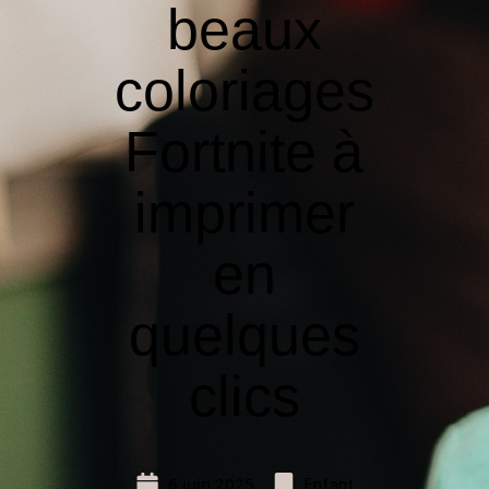
beaux
coloriages
Fortnite à
imprimer
en
quelques
clics
6 juin 2025
Enfant