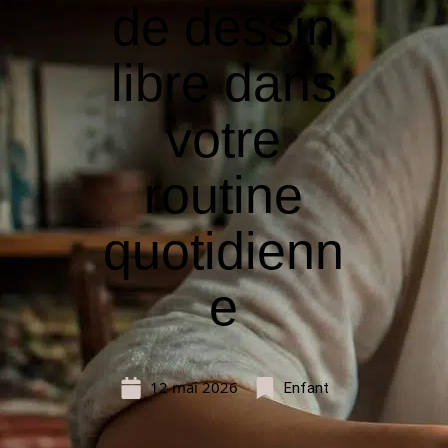
de dessin
libre dans
votre
routine
quotidienn
e
12 mai 2026
Enfant