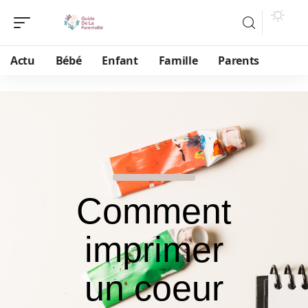
Actu
Bébé
Enfant
Famille
Parents
Comment
imprimer
un coeur