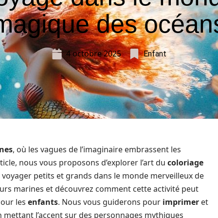
magique des océan
4 octobre 2025
Enfant
ènes
, où les vagues de l’imaginaire embrassent les
rticle, nous vous proposons d’explorer l’art du
coloriage
t voyager petits et grands dans le monde merveilleux de
urs marines et découvrez comment cette activité peut
pour les
enfants
. Nous vous guiderons pour
imprimer
et
en mettant l’accent sur des personnages mythiques