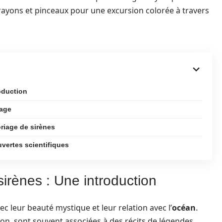
crayons et pinceaux pour une excursion colorée à travers
oduction
iage
oriage de sirènes
ouvertes scientifiques
rènes : Une introduction
ec leur beauté mystique et leur relation avec l’
océan
.
n, sont souvent associées à des récits de légendes