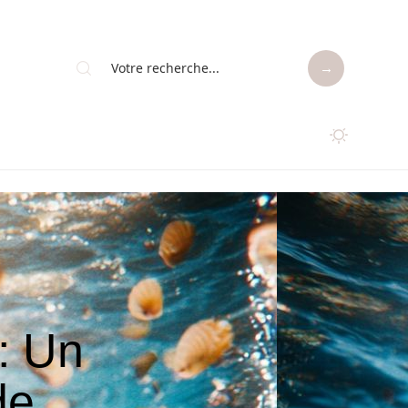
: Un
de