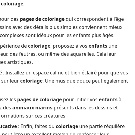
e
coloriage
.
pour des
pages de coloriage
qui correspondent à l’âge
ssins avec des détails plus simples conviennent mieux
 complexes sont idéaux pour les enfants plus âgés.
expérience de
coloriage
, proposez à vos
enfants
une
ur, des feutres, ou même des aquarelles. Cela leur
es artistiques.
é
: Installez un espace calme et bien éclairé pour que vos
 sur leur
coloriage
. Une musique douce peut également
lisez les
pages de coloriage
pour initier vos
enfants
à
ez des
animaux marins
présents dans les dessins et
formations sur ces créatures.
ucative
: Enfin, faites du
coloriage
une partie régulière
a peut être un excellent moyen de renforcer leur