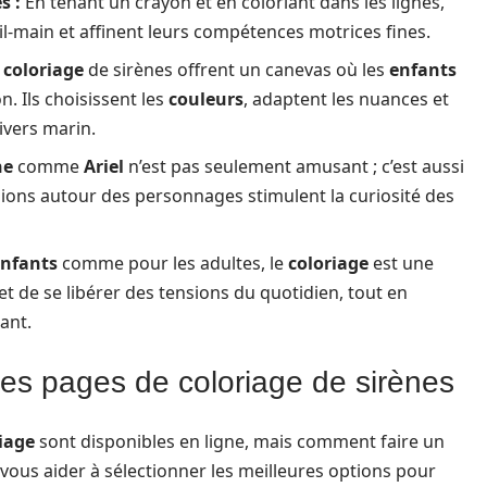
s :
En tenant un crayon et en coloriant dans les lignes,
l-main et affinent leurs compétences motrices fines.
e
coloriage
de sirènes offrent un canevas où les
enfants
n. Ils choisissent les
couleurs
, adaptent les nuances et
ivers marin.
ne
comme
Ariel
n’est pas seulement amusant ; c’est aussi
sions autour des personnages stimulent la curiosité des
nfants
comme pour les adultes, le
coloriage
est une
 et de se libérer des tensions du quotidien, tout en
ant.
 les pages de coloriage de sirènes
iage
sont disponibles en ligne, mais comment faire un
 vous aider à sélectionner les meilleures options pour