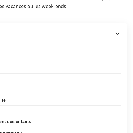
les vacances ou les week-ends.
ite
ent des enfants
sous-marin