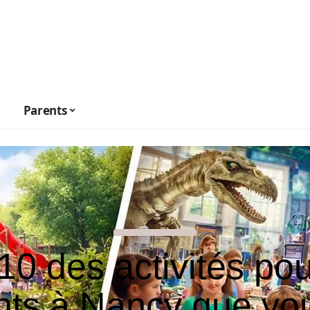
Parents
10 des activités pou
nts à Nancy que vo