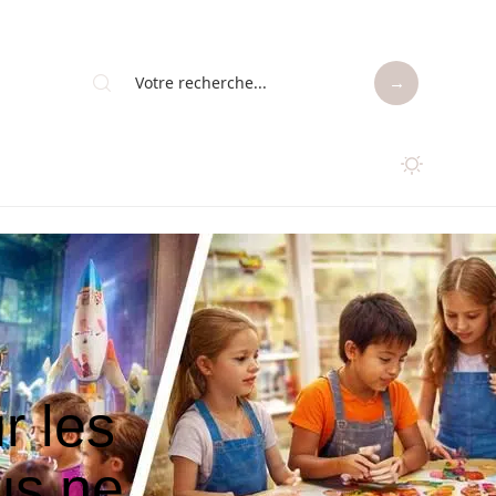
r les
us ne