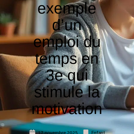
exemple
d’un
emploi du
temps en
3e qui
stimule la
motivation
17 novembre 2025
Enfant